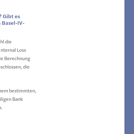
? Gibt es
 Basel-IV-
hl die
nternal Loss
die Berechnung
schlossen, die
einem bestimmten,
iligen Bank
n.