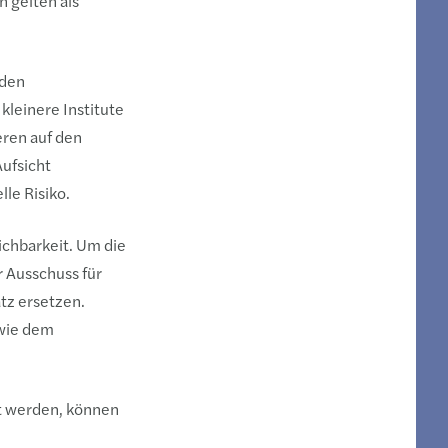
 gelten als
 den
leinere Institute
eren auf den
ufsicht
le Risiko.
ichbarkeit. Um die
r Ausschuss für
tz ersetzen.
owie dem
t werden, können