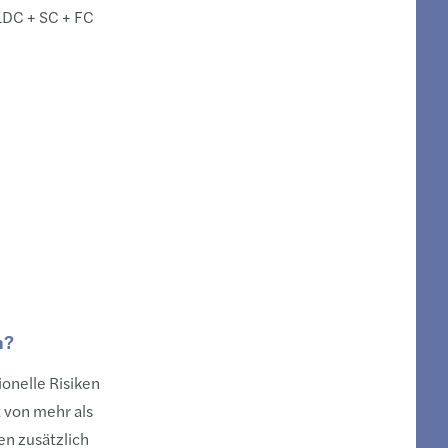
LDC + SC + FC
n?
ionelle Risiken
 von mehr als
en zusätzlich