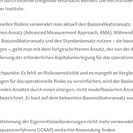
durch externe Ereignisse verursacht werden. Die Rechtsrisiken
er Institute.
nellen Risikos verwendet man aktuell den Basisindikatoransatz,
enen Ansatz (Advanced Measurement Approach, AMA). Während k
 Basisindikatoransatz und den Standardansatz nutzen – sie basi
n –, geht man mit dem fortgeschrittenen Ansatz, der von der A
ierung der erforderlichen Kapitalunterlegung für das operationel
unkte: Es fehlt an Risikosensitivität und es mangelt an Vergle
n für das operationelle Risiko zu vereinfachen, wird der Basle
henden Ansätze durch einen einzigen, nicht modellbasierten Ansa
 bezeichnet. Er baut auf dem bekannten Basisindikatoransatz s
Bestimmung der Eigenmittelanforderungen nicht mehr verwende
däquanzverfahrens (ICAAP) weiterhin Anwendung finden.