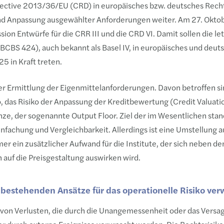
rective 2013/36/EU (CRD) in europäisches bzw. deutsches Rech
und Anpassung ausgewählter Anforderungen weiter. Am 27. Okto
ion Entwürfe für die CRR III und die CRD VI. Damit sollen die le
CBS 424), auch bekannt als Basel IV, in europäisches und deut
 in Kraft treten.
der Ermittlung der Eigenmittelanforderungen. Davon betroffen si
ko, das Risiko der Anpassung der Kreditbewertung (Credit Valuat
nze, der sogenannte Output Floor. Ziel der im Wesentlichen stan
einfachung und Vergleichbarkeit. Allerdings ist eine Umstellung 
r ein zusätzlicher Aufwand für die Institute, der sich neben de
 auf die Preisgestaltung auswirken wird.
 bestehenden Ansätze für das operationelle Risiko ve
ko von Verlusten, die durch die Unangemessenheit oder das Versa