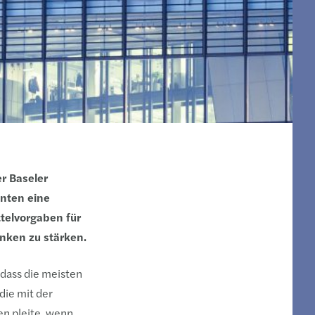
r Baseler
hnten eine
ttelvorgaben für
anken zu stärken.
 dass die meisten
die mit der
n pleite, wenn