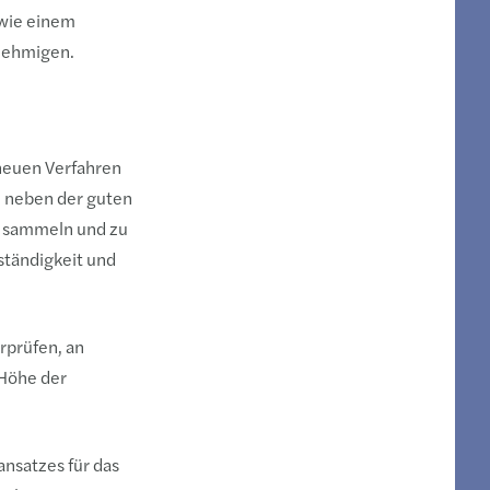
owie einem
nehmigen.
 neuen Verfahren
– neben der guten
u sammeln und zu
lständigkeit und
rprüfen, an
 Höhe der
nsatzes für das