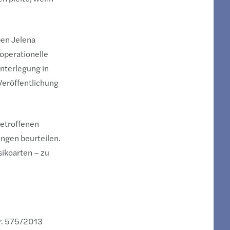
ben Jelena
operationelle
unterlegung in
Veröffentlichung
getroffenen
ngen beurteilen.
sikoarten – zu
Nr. 575/2013