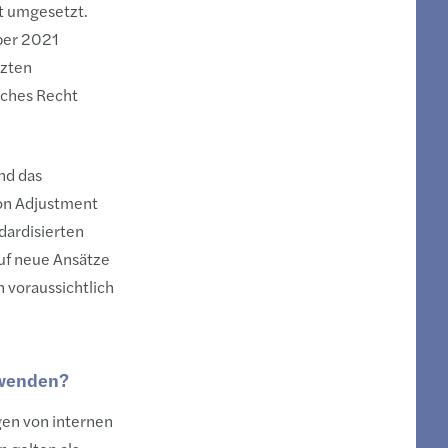
t umgesetzt.
ber 2021
tzten
sches Recht
nd das
ion Adjustment
dardisierten
auf neue Ansätze
n voraussichtlich
rwenden?
gen von internen