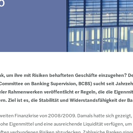
o
ank, um ihre mit Risiken behafteten Geschäfte einzugehen? De
Committee on Banking Supervision, BCBS) sucht seit Jahrze
eler Rahmenwerken veröffentlicht er Regeln, die die Eigenmi
. Ziel ist es, die Stabilität und Widerstandsfähigkeit der B
ltweiten Finanzkrise von 2008/2009. Damals hatte sich gezeigt,
hohe Eigenmittel und eine ausreichende Liquidität verfügen, um 
ten verbundenen Risiken abzudecken. Zahlreiche Banken ginge