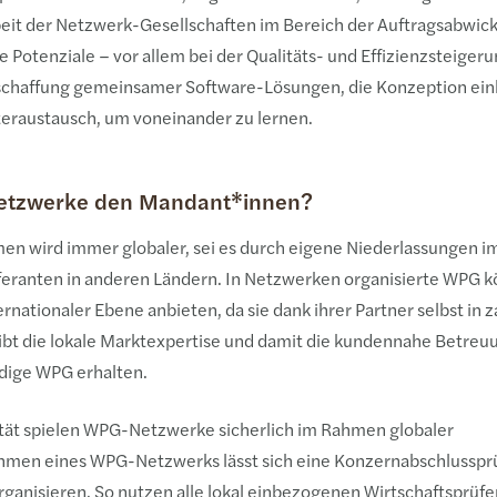
eit der Netzwerk-Gesellschaften im Bereich der Auftragsabwic
Potenziale – vor allem bei der Qualitäts- und Effizienzsteigeru
schaffung gemeinsamer Software-Lösungen, die Konzeption einh
eraustausch, um voneinander zu lernen.
Netzwerke den Mandant*innen?
men wird immer globaler, sei es durch eigene Niederlassungen i
eranten in anderen Ländern. In Netzwerken organisierte WPG k
rnationaler Ebene anbieten, da sie dank ihrer Partner selbst in 
leibt die lokale Marktexpertise und damit die kundennahe Betre
ndige WPG erhalten.
ität spielen WPG-Netzwerke sicherlich im Rahmen globaler
hmen eines WPG-Netzwerks lässt sich eine Konzernabschlusspr
rganisieren. So nutzen alle lokal einbezogenen Wirtschaftsprüf