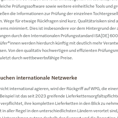
gleiche Prüfungssoftware sowie weitere einheitliche Tools und g
eßen die Informationen zur Prüfung der einzelnen Tochtergesell
ege für etwaige Rückfragen sind kurz. Qualitätsrisiken sind 
ems minimiert. Dies ist insbesondere vor dem Hintergrund der
ngen durch den Internationalen Prüfungsstandard ISA[DE] 600
fer*innen werden hierdurch künftig mit deutlich mehr Verantw
en. Von den qualitativ hochwertigen und effizienten Prüfungs
zuletzt durch wettbewerbsfähige Preise.
rauchen internationale Netzwerke
icht international agieren, wird der Rückgriff auf WPG, die eine
ispiel ist das seit 2023 greifende Lieferkettensorgfaltspflich
pflichtet, ihre kompletten Lieferketten in den Blick zu nehme
t in aller Regel in den unterschiedlichsten Ländern verortet sind,
Viele Unternehmen nutzen deshalb den Support und die Reporting-