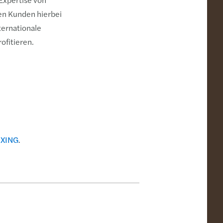
en Kunden hierbei
nternationale
ofitieren.
d
XING
.