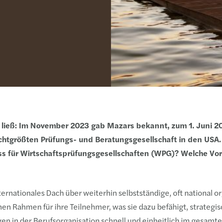
n ließ: Im November 2023 gab Mazars bekannt, zum 1. Juni 2
chtgrößten Prüfungs- und Beratungsgesellschaft in den USA
s für Wirtschaftsprüfungsgesellschaften (WPG)? Welche Vort
rnationales Dach über weiterhin selbstständige, oft national o
en Rahmen für ihre Teilnehmer, was sie dazu befähigt, strategi
n in der Berufsorganisation schnell und einheitlich im gesamt