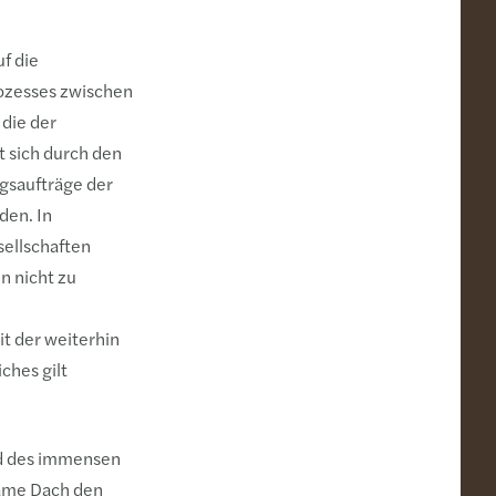
f die
rozesses zwischen
 die der
t sich durch den
gsaufträge der
den. In
sellschaften
n nicht zu
it der weiterhin
ches gilt
nd des immensen
same Dach den