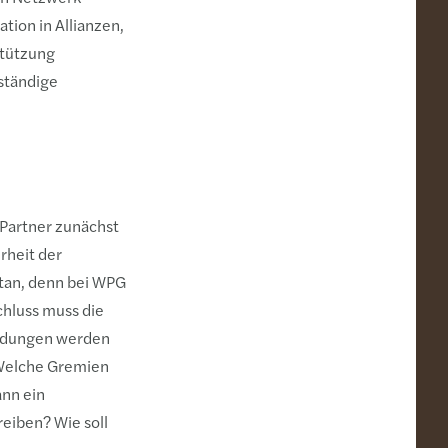
ion in Allianzen,
stützung
tständige
n Partner zunächst
rheit der
etan, denn bei WPG
chluss muss die
eidungen werden
 Welche Gremien
ann ein
eiben? Wie soll