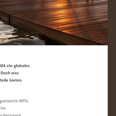
024 ein globales
. Doch was
eile bieten
rganisierte WPG.
sche
en Netzwerk