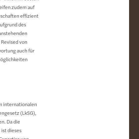
reifen zudem auf
schaften effizient
aufgrund des
 anstehenden
 Revised von
ortung auch für
möglichkeiten
m internationalen
tengesetz (LkSG),
n. Da die
 ist dieses
Expertise von