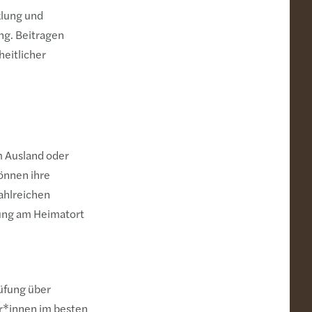
klung und
ng. Beitragen
eitlicher
m Ausland oder
önnen ihre
zahlreichen
uung am Heimatort
üfung über
er*innen im besten