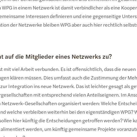
G in einem Netzwerk ist damit verbindlicher als eine Kooperat
 gemeinsame Interessen definieren und eine gegenseitige Unter
ation der Netzwerke bleiben WPG aber auch hier rechtlich selbs
auf die Mitglieder eines Netzwerks zu?
st mit viel Arbeit verbunden. Es ist offensichtlich, dass die neue
ungen klären müssen. Dies umfasst auch die Zustimmung der Meh
r Integration ins neue Netzwerk. Das ist leichter gesagt als g
gesellschaften mit entsprechend vielen Anteilseignern. Im Ans
 Netzwerk-Gesellschaften organisiert werden: Welche Entsch
und welche verbleiben weiterhin bei den eigenständigen WPG?
sollen hier künftig die Entscheidungen getroffen werden? Wie k
limentiert werden, um künftig gemeinsame Projekte voranzutr