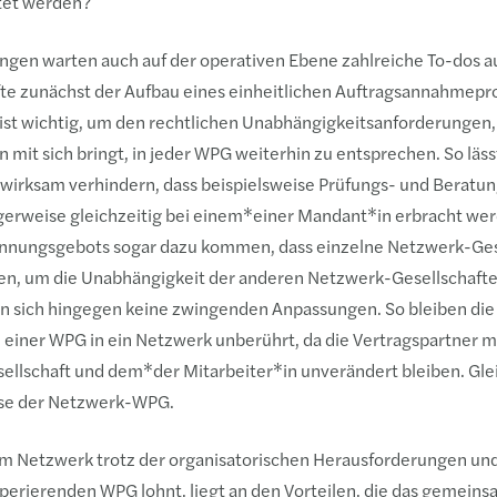
ltet werden?
gen warten auch auf der operativen Ebene zahlreiche To-dos au
fte zunächst der Aufbau eines einheitlichen Auftragsannahmep
ist wichtig, um den rechtlichen Unabhängigkeitsanforderungen,
 mit sich bringt, in jeder WPG weiterhin zu entsprechen. So läss
wirksam verhindern, dass beispielsweise Prüfungs- und Beratun
rweise gleichzeitig bei einem*einer Mandant*in erbracht wer
Trennungsgebots sogar dazu kommen, dass einzelne Netzwerk-Ge
en, um die Unabhängigkeit der anderen Netzwerk-Gesellschafte
 sich hingegen keine zwingenden Anpassungen. So bleiben die
 einer WPG in ein Netzwerk unberührt, da die Vertragspartner m
ellschaft und dem*der Mitarbeiter*in unverändert bleiben. Glei
isse der Netzwerk-WPG.
em Netzwerk trotz der organisatorischen Herausforderungen u
rierenden WPG lohnt, liegt an den Vorteilen, die das gemein