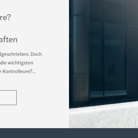
ure?
aften
oßgeschrieben. Doch
 die wichtigsten
 Kontrolleure?...